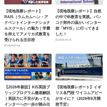
【現地視察レポート】
【現地視察レポート】自然
RAIS（ラムカムヘン・ア
の中でIB教育を実践。バン
ドベントインターナショナ
コク郊外の温かいインター
ルスクール）の魅力｜学費
校「MYIS」に行ってきま
を抑えてアメリカ式教育を
した！
受けられる注目校
2026-05-15
2026-07-03
【2026年新設】KIS英語ブ
【現地視察レポート】イギ
リッジプログラム徹底解説
リス名門校 ワイコムアビー
｜英語力に不安があっても
がタイに？（2026年8月開
インターへの一歩が踏み出
校予定）