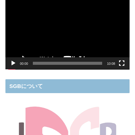
動
画
プ
レ
ー
ヤ
ー
00:00
10:08
SGBについて