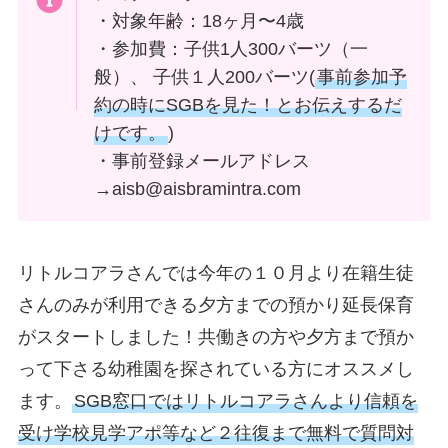
・対象年齢：18ヶ月〜4歳
・参加費：子供1人300バーツ（一
般）、 子供１人200バーツ(
事前参加予
約の時にSGBを見た！とお伝えするだ
けです。
)
・事前登録メールアドレス
→aisb@aisbramintra.com
リトルコアラさんでは今年の１０月より在籍生徒
さんのみが利用できる夕方までの預かり延長保育
がスタートしました！共働きの方や夕方まで預か
って下さる幼稚園を探されている方にオススメし
ます。
SGB窓口ではリトルコアラさんより信頼を
受け学校見学アポ等など２往復まで無料で質問対